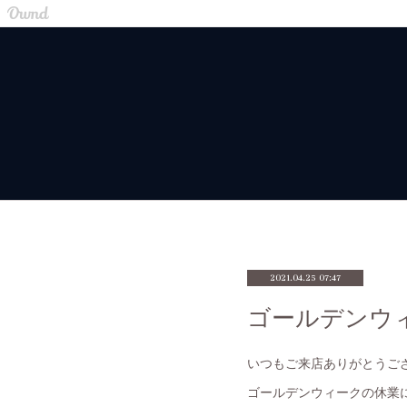
Ameba Ownd -
無料ホームページとブログをつくろう
2021.04.25 07:47
ゴールデンウ
いつもご来店ありがとうご
ゴールデンウィークの休業