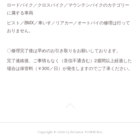
ロードバイク／クロスバイク／マウンテンバイクのカテゴリー
に属する車両
ピスト／BMX／車いす／リアカー／オートバイの修理は行って
おりません。
〇修理完了後は早めのお引き取りをお願いしております。
完了連絡後、ご事情もなく（音信不通含む）2週間以上経過した
場合は保管料（￥300／日）が発生しますのでご了承ください。
Copyright ©
2026
CycleCenter YOSHIOKA
.