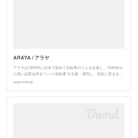
ARAYA / アラヤ
アラヤは1903年に日本で初めて自転車のリムを生産し、1946年か
ら高い品質を誇る”ツバメ自転車”を生産・発売し、現在に至るまで
長く日本の自転車を見続けてきた”日本の自転車ブランド”です。
araya-rinkai.jp